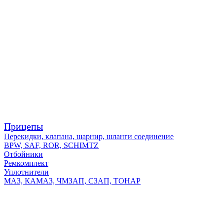
Прицепы
Перекидки, клапана, шарнир, шланги соединение
BPW, SAF, ROR, SCHIMTZ
Отбойники
Ремкомплект
Уплотнители
МАЗ, КАМАЗ, ЧМЗАП, СЗАП, ТОНАР