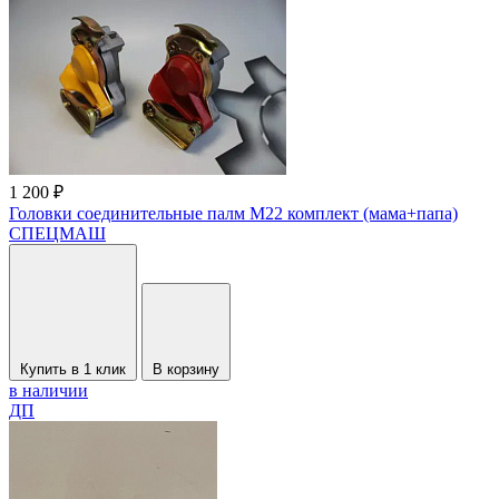
1 200 ₽
Головки соединительные палм M22 комплект (мама+папа)
СПЕЦМАШ
Купить в 1 клик
В корзину
в наличии
ДП