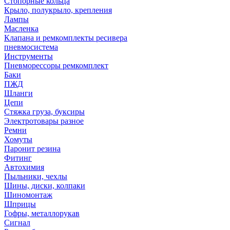
Стопорные кольца
Крыло, полукрыло, крепления
Лампы
Масленка
Клапана и ремкомплекты ресивера
пневмосистема
Инструменты
Пневморессоры ремкомплект
Баки
ПЖД
Шланги
Цепи
Стяжка груза, буксиры
Электротовары разное
Ремни
Хомуты
Паронит резина
Фитинг
Автохимия
Пыльники, чехлы
Шины, диски, колпаки
Шиномонтаж
Шприцы
Гофры, металлорукав
Сигнал