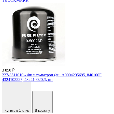
TRUCKMARK
3 850 ₽
227-3511010 - Фильтр-патрон (ан. A0004295695, ii40100F,
4324102227, 4324100202), шт
Купить в 1 клик
В корзину