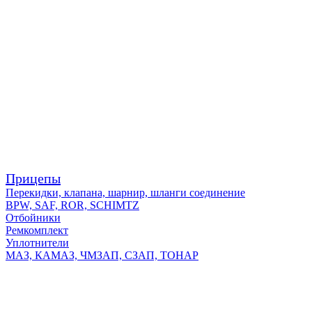
Прицепы
Перекидки, клапана, шарнир, шланги соединение
BPW, SAF, ROR, SCHIMTZ
Отбойники
Ремкомплект
Уплотнители
МАЗ, КАМАЗ, ЧМЗАП, СЗАП, ТОНАР