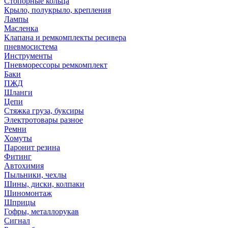
Стопорные кольца
Крыло, полукрыло, крепления
Лампы
Масленка
Клапана и ремкомплекты ресивера
пневмосистема
Инструменты
Пневморессоры ремкомплект
Баки
ПЖД
Шланги
Цепи
Стяжка груза, буксиры
Электротовары разное
Ремни
Хомуты
Паронит резина
Фитинг
Автохимия
Пыльники, чехлы
Шины, диски, колпаки
Шиномонтаж
Шприцы
Гофры, металлорукав
Сигнал