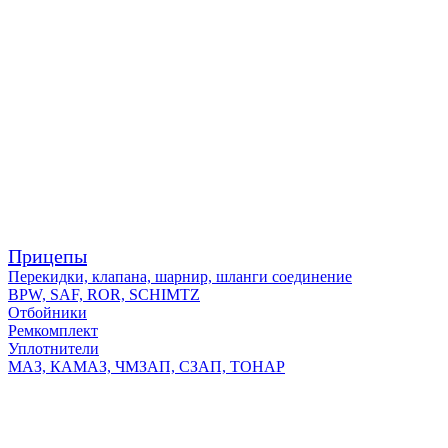
Прицепы
Перекидки, клапана, шарнир, шланги соединение
BPW, SAF, ROR, SCHIMTZ
Отбойники
Ремкомплект
Уплотнители
МАЗ, КАМАЗ, ЧМЗАП, СЗАП, ТОНАР