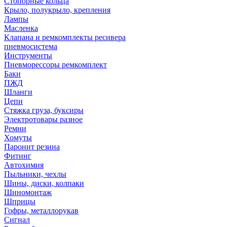
Стопорные кольца
Крыло, полукрыло, крепления
Лампы
Масленка
Клапана и ремкомплекты ресивера
пневмосистема
Инструменты
Пневморессоры ремкомплект
Баки
ПЖД
Шланги
Цепи
Стяжка груза, буксиры
Электротовары разное
Ремни
Хомуты
Паронит резина
Фитинг
Автохимия
Пыльники, чехлы
Шины, диски, колпаки
Шиномонтаж
Шприцы
Гофры, металлорукав
Сигнал