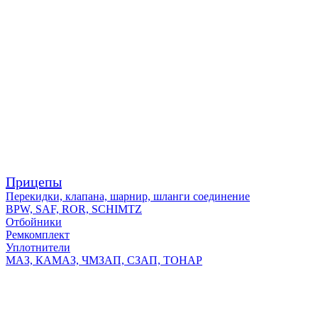
Прицепы
Перекидки, клапана, шарнир, шланги соединение
BPW, SAF, ROR, SCHIMTZ
Отбойники
Ремкомплект
Уплотнители
МАЗ, КАМАЗ, ЧМЗАП, СЗАП, ТОНАР