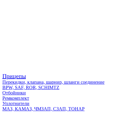
Прицепы
Перекидки, клапана, шарнир, шланги соединение
BPW, SAF, ROR, SCHIMTZ
Отбойники
Ремкомплект
Уплотнители
МАЗ, КАМАЗ, ЧМЗАП, СЗАП, ТОНАР