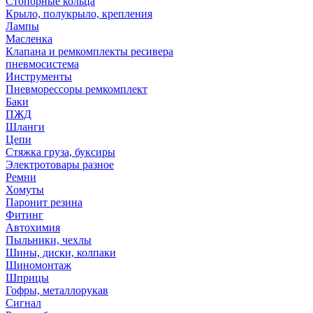
Стопорные кольца
Крыло, полукрыло, крепления
Лампы
Масленка
Клапана и ремкомплекты ресивера
пневмосистема
Инструменты
Пневморессоры ремкомплект
Баки
ПЖД
Шланги
Цепи
Стяжка груза, буксиры
Электротовары разное
Ремни
Хомуты
Паронит резина
Фитинг
Автохимия
Пыльники, чехлы
Шины, диски, колпаки
Шиномонтаж
Шприцы
Гофры, металлорукав
Сигнал