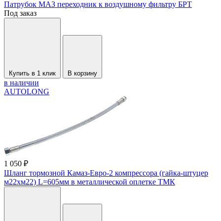
Патрубок МАЗ переходник к воздушному фильтру БРТ
Под заказ
Купить в 1 клик
В корзину
в наличии
AUTOLONG
1 050 ₽
Шланг тормозной Камаз-Евро-2 компрессора (гайка-штуцер
м22хм22) L=605мм в металлической оплетке ТМК