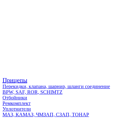
Прицепы
Перекидки, клапана, шарнир, шланги соединение
BPW, SAF, ROR, SCHIMTZ
Отбойники
Ремкомплект
Уплотнители
МАЗ, КАМАЗ, ЧМЗАП, СЗАП, ТОНАР