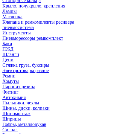
Стопорные кольца
Крыло, полукрыло, крепления
Лампы
Масленка
Клапана и ремкомплекты ресивера
пневмосистема
Инструменты
Пневморессоры ремкомплект
Баки
ПЖД
Шланги
Цепи
Стяжка груза, буксиры
Электротовары разное
Ремни
Хомуты
Паронит резина
Фитинг
Автохимия
Пыльники, чехлы
Шины, диски, колпаки
Шиномонтаж
Шприцы
Гофры, металлорукав
Сигнал