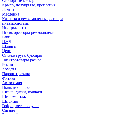
Стопорные кольца
Крыло, полукрыло, крепления
Лампы
Масленка
Клапана и ремкомплекты ресивера
пневмосистема
Инструменты
Пневморессоры ремкомплект
Баки
ПЖД
Шланги
Цепи
Стяжка груза, буксиры
Электротовары разное
Ремни
Хомуты
Паронит резина
Фитинг
Автохимия
Пыльники, чехлы
Шины, диски, колпаки
Шиномонтаж
Шприцы
Гофры, металлорукав
Сигнал