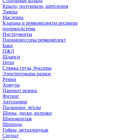
Стопорные кольца
Крыло, полукрыло, крепления
Лампы
Масленка
Клапана и ремкомплекты ресивера
пневмосистема
Инструменты
Пневморессоры ремкомплект
Баки
ПЖД
Шланги
Цепи
Стяжка груза, буксиры
Электротовары разное
Ремни
Хомуты
Паронит резина
Фитинг
Автохимия
Пыльники, чехлы
Шины, диски, колпаки
Шиномонтаж
Шприцы
Гофры, металлорукав
Сигнал