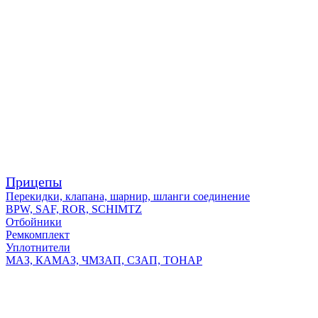
Прицепы
Перекидки, клапана, шарнир, шланги соединение
BPW, SAF, ROR, SCHIMTZ
Отбойники
Ремкомплект
Уплотнители
МАЗ, КАМАЗ, ЧМЗАП, СЗАП, ТОНАР