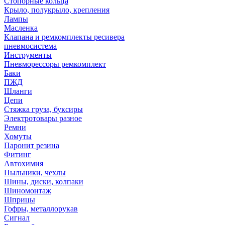
Стопорные кольца
Крыло, полукрыло, крепления
Лампы
Масленка
Клапана и ремкомплекты ресивера
пневмосистема
Инструменты
Пневморессоры ремкомплект
Баки
ПЖД
Шланги
Цепи
Стяжка груза, буксиры
Электротовары разное
Ремни
Хомуты
Паронит резина
Фитинг
Автохимия
Пыльники, чехлы
Шины, диски, колпаки
Шиномонтаж
Шприцы
Гофры, металлорукав
Сигнал