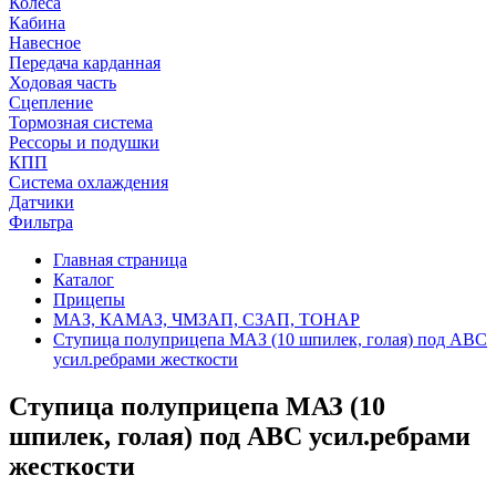
Колеса
Кабина
Навесное
Передача карданная
Ходовая часть
Сцепление
Тормозная система
Рессоры и подушки
КПП
Система охлаждения
Датчики
Фильтра
Главная страница
Каталог
Прицепы
МАЗ, КАМАЗ, ЧМЗАП, СЗАП, ТОНАР
Ступица полуприцепа МАЗ (10 шпилек, голая) под АВС
усил.ребрами жесткости
Ступица полуприцепа МАЗ (10
шпилек, голая) под АВС усил.ребрами
жесткости