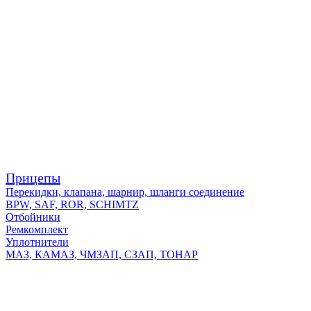
Прицепы
Перекидки, клапана, шарнир, шланги соединение
BPW, SAF, ROR, SCHIMTZ
Отбойники
Ремкомплект
Уплотнители
МАЗ, КАМАЗ, ЧМЗАП, СЗАП, ТОНАР