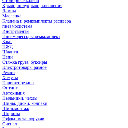
Стопорные кольца
Крыло, полукрыло, крепления
Лампы
Масленка
Клапана и ремкомплекты ресивера
пневмосистема
Инструменты
Пневморессоры ремкомплект
Баки
ПЖД
Шланги
Цепи
Стяжка груза, буксиры
Электротовары разное
Ремни
Хомуты
Паронит резина
Фитинг
Автохимия
Пыльники, чехлы
Шины, диски, колпаки
Шиномонтаж
Шприцы
Гофры, металлорукав
Сигнал