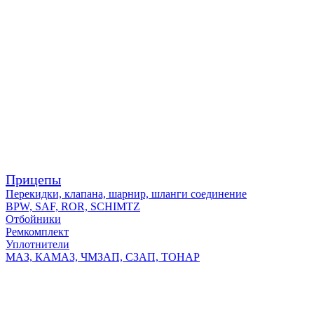
Прицепы
Перекидки, клапана, шарнир, шланги соединение
BPW, SAF, ROR, SCHIMTZ
Отбойники
Ремкомплект
Уплотнители
МАЗ, КАМАЗ, ЧМЗАП, СЗАП, ТОНАР