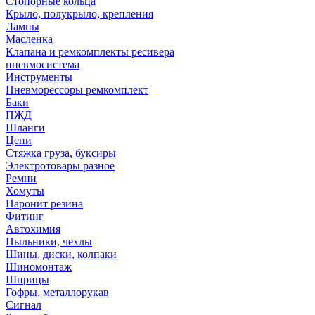
Стопорные кольца
Крыло, полукрыло, крепления
Лампы
Масленка
Клапана и ремкомплекты ресивера
пневмосистема
Инструменты
Пневморессоры ремкомплект
Баки
ПЖД
Шланги
Цепи
Стяжка груза, буксиры
Электротовары разное
Ремни
Хомуты
Паронит резина
Фитинг
Автохимия
Пыльники, чехлы
Шины, диски, колпаки
Шиномонтаж
Шприцы
Гофры, металлорукав
Сигнал