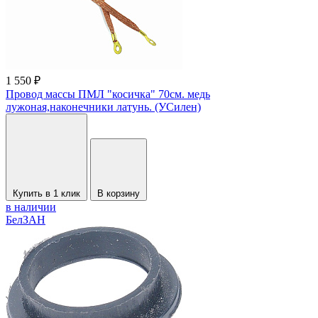
1 550 ₽
Провод массы ПМЛ "косичка" 70см. медь
лужоная,наконечники латунь. (УСилен)
Купить в 1 клик
В корзину
в наличии
БелЗАН