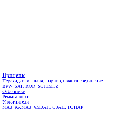
Прицепы
Перекидки, клапана, шарнир, шланги соединение
BPW, SAF, ROR, SCHIMTZ
Отбойники
Ремкомплект
Уплотнители
МАЗ, КАМАЗ, ЧМЗАП, СЗАП, ТОНАР