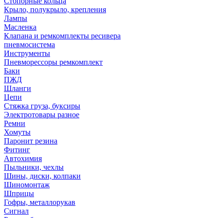
Стопорные кольца
Крыло, полукрыло, крепления
Лампы
Масленка
Клапана и ремкомплекты ресивера
пневмосистема
Инструменты
Пневморессоры ремкомплект
Баки
ПЖД
Шланги
Цепи
Стяжка груза, буксиры
Электротовары разное
Ремни
Хомуты
Паронит резина
Фитинг
Автохимия
Пыльники, чехлы
Шины, диски, колпаки
Шиномонтаж
Шприцы
Гофры, металлорукав
Сигнал