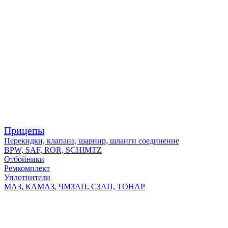
Прицепы
Перекидки, клапана, шарнир, шланги соединение
BPW, SAF, ROR, SCHIMTZ
Отбойники
Ремкомплект
Уплотнители
МАЗ, КАМАЗ, ЧМЗАП, СЗАП, ТОНАР