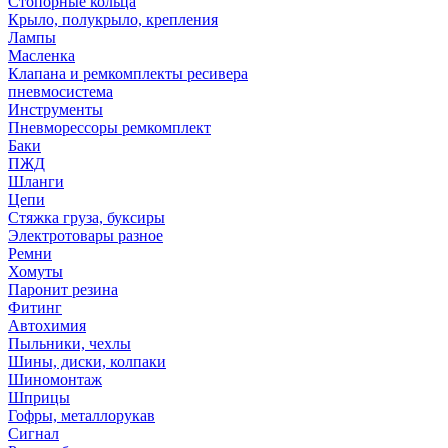
Стопорные кольца
Крыло, полукрыло, крепления
Лампы
Масленка
Клапана и ремкомплекты ресивера
пневмосистема
Инструменты
Пневморессоры ремкомплект
Баки
ПЖД
Шланги
Цепи
Стяжка груза, буксиры
Электротовары разное
Ремни
Хомуты
Паронит резина
Фитинг
Автохимия
Пыльники, чехлы
Шины, диски, колпаки
Шиномонтаж
Шприцы
Гофры, металлорукав
Сигнал