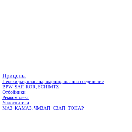
Прицепы
Перекидки, клапана, шарнир, шланги соединение
BPW, SAF, ROR, SCHIMTZ
Отбойники
Ремкомплект
Уплотнители
МАЗ, КАМАЗ, ЧМЗАП, СЗАП, ТОНАР