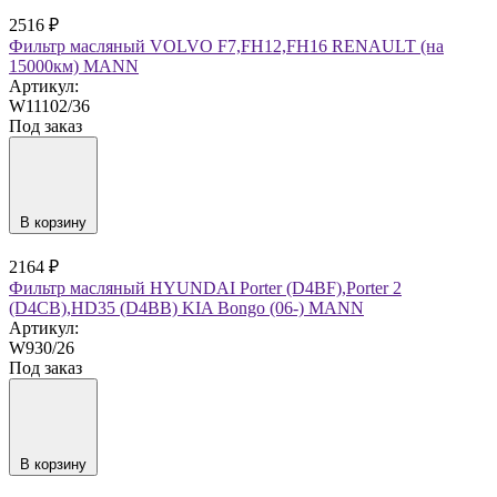
2516 ₽
Фильтр масляный VOLVO F7,FH12,FH16 RENAULT (на
15000км) MANN
Артикул:
W11102/36
Под заказ
В корзину
2164 ₽
Фильтр масляный HYUNDAI Porter (D4BF),Porter 2
(D4CB),HD35 (D4BB) KIA Bongo (06-) MANN
Артикул:
W930/26
Под заказ
В корзину