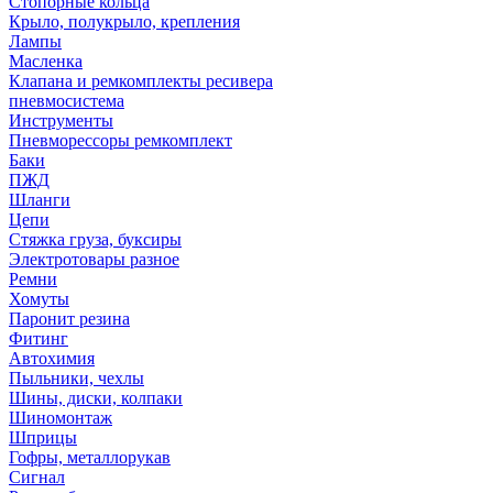
Стопорные кольца
Крыло, полукрыло, крепления
Лампы
Масленка
Клапана и ремкомплекты ресивера
пневмосистема
Инструменты
Пневморессоры ремкомплект
Баки
ПЖД
Шланги
Цепи
Стяжка груза, буксиры
Электротовары разное
Ремни
Хомуты
Паронит резина
Фитинг
Автохимия
Пыльники, чехлы
Шины, диски, колпаки
Шиномонтаж
Шприцы
Гофры, металлорукав
Сигнал