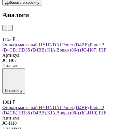
Добавить в корзину
Аналоги
1153 ₽
Фильтр масляный HYUNDAI Porter (D4BF),Porter 2
(D4CB),HD35 (D4BB) KIA Bongo (06-) (JC-H07) JHF
Артикул:
JC-H07
Под заказ
В корзину
1301 ₽
Фильтр масляный HYUNDAI Porter (D4BF),Porter 2
(D4CB),HD35 (D4BB) KIA Bongo (06-) (JC-H10) JHF
Артикул:
JC-H10
Под заказ