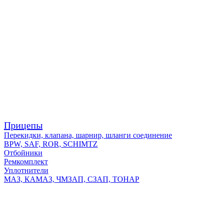
Прицепы
Перекидки, клапана, шарнир, шланги соединение
BPW, SAF, ROR, SCHIMTZ
Отбойники
Ремкомплект
Уплотнители
МАЗ, КАМАЗ, ЧМЗАП, СЗАП, ТОНАР