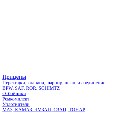
Прицепы
Перекидки, клапана, шарнир, шланги соединение
BPW, SAF, ROR, SCHIMTZ
Отбойники
Ремкомплект
Уплотнители
МАЗ, КАМАЗ, ЧМЗАП, СЗАП, ТОНАР