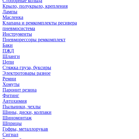
Стопорные кольца
Крыло, полукрыло, крепления
Лампы
Масленка
Клапана и ремкомплекты ресивера
пневмосистема
Инструменты
Пневморессоры ремкомплект
Баки
ПЖД
Шланги
Цепи
Стяжка груза, буксиры
Электротовары разное
Ремни
Хомуты
Паронит резина
Фитинг
Автохимия
Пыльники, чехлы
Шины, диски, колпаки
Шиномонтаж
Шприцы
Гофры, металлорукав
Сигнал