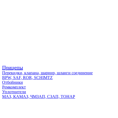
Прицепы
Перекидки, клапана, шарнир, шланги соединение
BPW, SAF, ROR, SCHIMTZ
Отбойники
Ремкомплект
Уплотнители
МАЗ, КАМАЗ, ЧМЗАП, СЗАП, ТОНАР