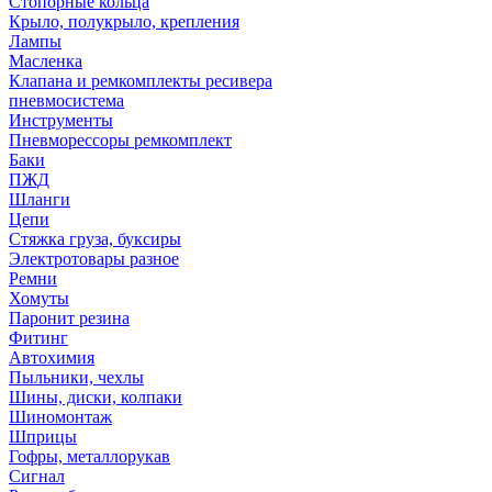
Стопорные кольца
Крыло, полукрыло, крепления
Лампы
Масленка
Клапана и ремкомплекты ресивера
пневмосистема
Инструменты
Пневморессоры ремкомплект
Баки
ПЖД
Шланги
Цепи
Стяжка груза, буксиры
Электротовары разное
Ремни
Хомуты
Паронит резина
Фитинг
Автохимия
Пыльники, чехлы
Шины, диски, колпаки
Шиномонтаж
Шприцы
Гофры, металлорукав
Сигнал