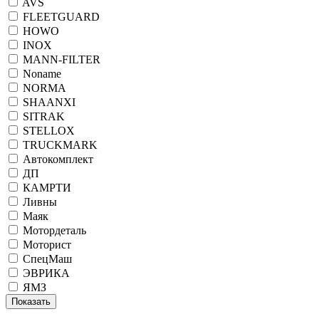
AVS
FLEETGUARD
HOWO
INOX
MANN-FILTER
Noname
NORMA
SHAANXI
SITRAK
STELLOX
TRUCKMARK
Автокомплект
ДП
КАМРТИ
Ливны
Маяк
Мотордеталь
Моторист
СпецМаш
ЭВРИКА
ЯМЗ