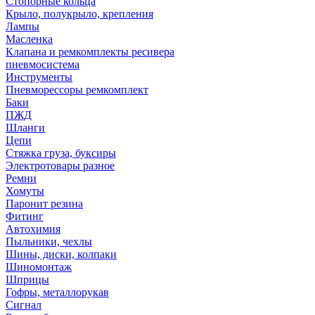
Стопорные кольца
Крыло, полукрыло, крепления
Лампы
Масленка
Клапана и ремкомплекты ресивера
пневмосистема
Инструменты
Пневморессоры ремкомплект
Баки
ПЖД
Шланги
Цепи
Стяжка груза, буксиры
Электротовары разное
Ремни
Хомуты
Паронит резина
Фитинг
Автохимия
Пыльники, чехлы
Шины, диски, колпаки
Шиномонтаж
Шприцы
Гофры, металлорукав
Сигнал