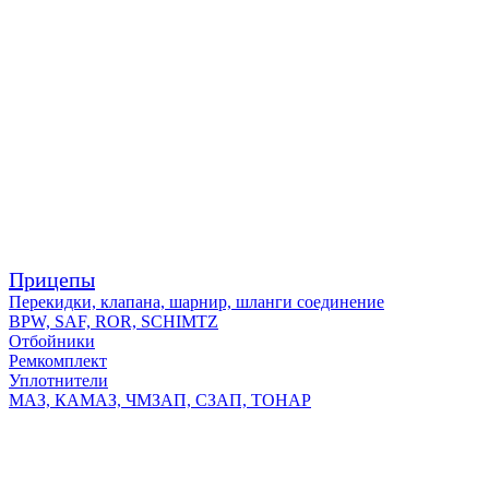
Прицепы
Перекидки, клапана, шарнир, шланги соединение
BPW, SAF, ROR, SCHIMTZ
Отбойники
Ремкомплект
Уплотнители
МАЗ, КАМАЗ, ЧМЗАП, СЗАП, ТОНАР