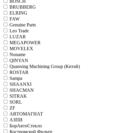
BOSCH
BRUBBERG
ELRING
FAW
Genuine Parts
Leo Trade
LUZAR
MEGAPOWER
MOVELEX
Noname
QINYAN
Quanxing Machining Group (Китай)
ROSTAR
Sampa
SHAANXI
SHACMAN
SITRAK
SORL
ZF
АВТОМАГНАТ
АЗПИ
БорАвтоСтекло
Костромской Фильтр