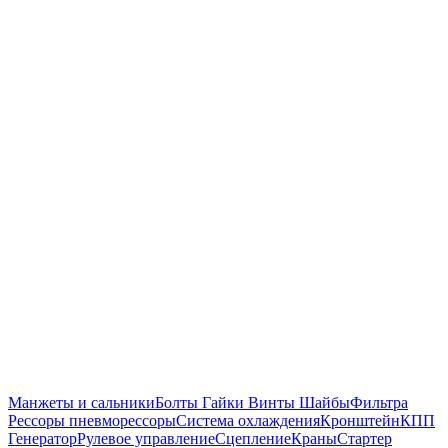
Манжеты и сальники
Болты Гайки Винты Шайбы
Фильтра
Рессоры пневморессоры
Система охлаждения
Кронштейн
КПП
Генератор
Рулевое управление
Сцепление
Краны
Стартер