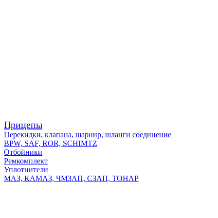
Прицепы
Перекидки, клапана, шарнир, шланги соединение
BPW, SAF, ROR, SCHIMTZ
Отбойники
Ремкомплект
Уплотнители
МАЗ, КАМАЗ, ЧМЗАП, СЗАП, ТОНАР