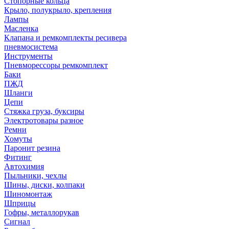
Стопорные кольца
Крыло, полукрыло, крепления
Лампы
Масленка
Клапана и ремкомплекты ресивера
пневмосистема
Инструменты
Пневморессоры ремкомплект
Баки
ПЖД
Шланги
Цепи
Стяжка груза, буксиры
Электротовары разное
Ремни
Хомуты
Паронит резина
Фитинг
Автохимия
Пыльники, чехлы
Шины, диски, колпаки
Шиномонтаж
Шприцы
Гофры, металлорукав
Сигнал