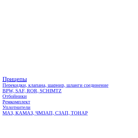
Прицепы
Перекидки, клапана, шарнир, шланги соединение
BPW, SAF, ROR, SCHIMTZ
Отбойники
Ремкомплект
Уплотнители
МАЗ, КАМАЗ, ЧМЗАП, СЗАП, ТОНАР