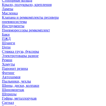
Стопорные кольца
Крыло, полукрыло, крепления
Лампы
Масленка
Клапана и ремкомплекты ресивера
пневмосистема
Инструменты
Пневморессоры ремкомплект
Баки
ПЖД
Шланги
Цепи
Стяжка груза, буксиры
Электротовары разное
Ремни
Хомуты
Паронит резина
Фитинг
Автохимия
Пыльники, чехлы
Шины, диски, колпаки
Шиномонтаж
Шприцы
Гофры, металлорукав
Сигнал