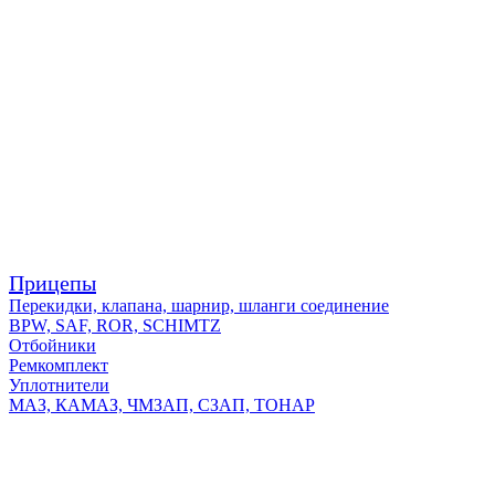
Прицепы
Перекидки, клапана, шарнир, шланги соединение
BPW, SAF, ROR, SCHIMTZ
Отбойники
Ремкомплект
Уплотнители
МАЗ, КАМАЗ, ЧМЗАП, СЗАП, ТОНАР