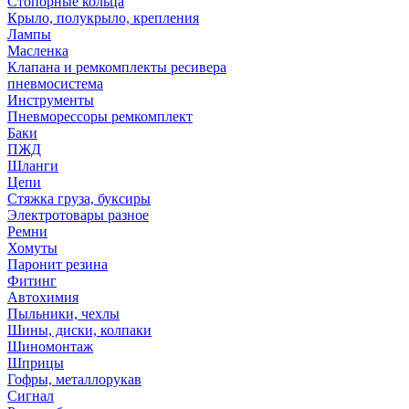
Стопорные кольца
Крыло, полукрыло, крепления
Лампы
Масленка
Клапана и ремкомплекты ресивера
пневмосистема
Инструменты
Пневморессоры ремкомплект
Баки
ПЖД
Шланги
Цепи
Стяжка груза, буксиры
Электротовары разное
Ремни
Хомуты
Паронит резина
Фитинг
Автохимия
Пыльники, чехлы
Шины, диски, колпаки
Шиномонтаж
Шприцы
Гофры, металлорукав
Сигнал