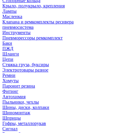
Стопорные кольца
Крыло, полукрыло, крепления
Лампы
Масленка
Клапана и ремкомплекты ресивера
пневмосистема
Инструменты
Пневморессоры ремкомплект
Баки
ПЖД
Шланги
Цепи
Стяжка груза, буксиры
Электротовары разное
Ремни
Хомуты
Паронит резина
Фитинг
Автохимия
Пыльники, чехлы
Шины, диски, колпаки
Шиномонтаж
Шприцы
Гофры, металлорукав
Сигнал