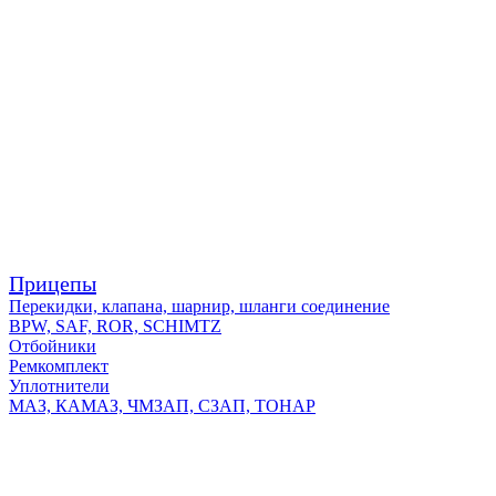
Прицепы
Перекидки, клапана, шарнир, шланги соединение
BPW, SAF, ROR, SCHIMTZ
Отбойники
Ремкомплект
Уплотнители
МАЗ, КАМАЗ, ЧМЗАП, СЗАП, ТОНАР