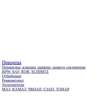
Прицепы
Перекидки, клапана, шарнир, шланги соединение
BPW, SAF, ROR, SCHIMTZ
Отбойники
Ремкомплект
Уплотнители
МАЗ, КАМАЗ, ЧМЗАП, СЗАП, ТОНАР