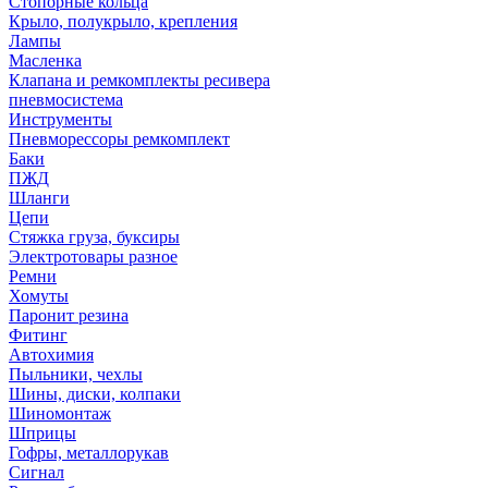
Стопорные кольца
Крыло, полукрыло, крепления
Лампы
Масленка
Клапана и ремкомплекты ресивера
пневмосистема
Инструменты
Пневморессоры ремкомплект
Баки
ПЖД
Шланги
Цепи
Стяжка груза, буксиры
Электротовары разное
Ремни
Хомуты
Паронит резина
Фитинг
Автохимия
Пыльники, чехлы
Шины, диски, колпаки
Шиномонтаж
Шприцы
Гофры, металлорукав
Сигнал