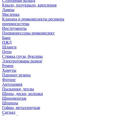
Стопорные кольца
Крыло, полукрыло, крепления
Лампы
Масленка
Клапана и ремкомплекты ресивера
пневмосистема
Инструменты
Пневморессоры ремкомплект
Баки
ПЖД
Шланги
Цепи
Стяжка груза, буксиры
Электротовары разное
Ремни
Хомуты
Паронит резина
Фитинг
Автохимия
Пыльники, чехлы
Шины, диски, колпаки
Шиномонтаж
Шприцы
Гофры, металлорукав
Сигнал