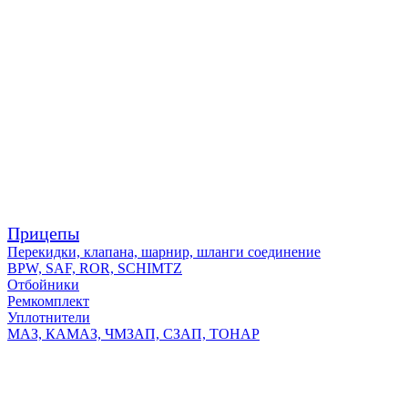
Прицепы
Перекидки, клапана, шарнир, шланги соединение
BPW, SAF, ROR, SCHIMTZ
Отбойники
Ремкомплект
Уплотнители
МАЗ, КАМАЗ, ЧМЗАП, СЗАП, ТОНАР