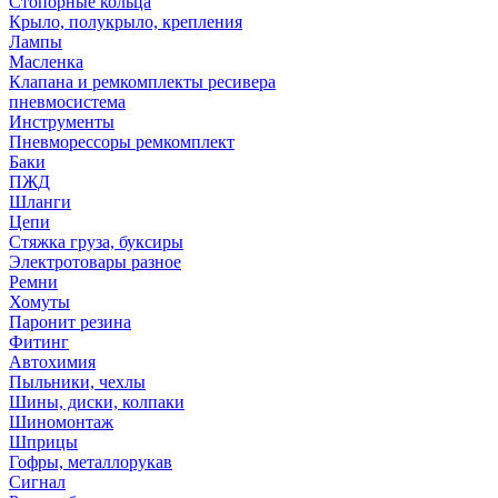
Стопорные кольца
Крыло, полукрыло, крепления
Лампы
Масленка
Клапана и ремкомплекты ресивера
пневмосистема
Инструменты
Пневморессоры ремкомплект
Баки
ПЖД
Шланги
Цепи
Стяжка груза, буксиры
Электротовары разное
Ремни
Хомуты
Паронит резина
Фитинг
Автохимия
Пыльники, чехлы
Шины, диски, колпаки
Шиномонтаж
Шприцы
Гофры, металлорукав
Сигнал