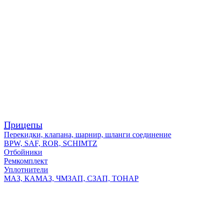
Прицепы
Перекидки, клапана, шарнир, шланги соединение
BPW, SAF, ROR, SCHIMTZ
Отбойники
Ремкомплект
Уплотнители
МАЗ, КАМАЗ, ЧМЗАП, СЗАП, ТОНАР