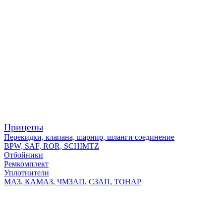
Прицепы
Перекидки, клапана, шарнир, шланги соединение
BPW, SAF, ROR, SCHIMTZ
Отбойники
Ремкомплект
Уплотнители
МАЗ, КАМАЗ, ЧМЗАП, СЗАП, ТОНАР