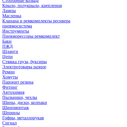
Стопорные кольца
Крыло, полукрыло, крепления
Лампы
Масленка
Клапана и ремкомплекты ресивера
пневмосистема
Инструменты
Пневморессоры ремкомплект
Баки
ПЖД
Шланги
Цепи
Стяжка груза, буксиры
Электротовары разное
Ремни
Хомуты
Паронит резина
Фитинг
Автохимия
Пыльники, чехлы
Шины, диски, колпаки
Шиномонтаж
Шприцы
Гофры, металлорукав
Сигнал