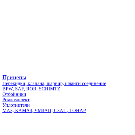
Прицепы
Перекидки, клапана, шарнир, шланги соединение
BPW, SAF, ROR, SCHIMTZ
Отбойники
Ремкомплект
Уплотнители
МАЗ, КАМАЗ, ЧМЗАП, СЗАП, ТОНАР