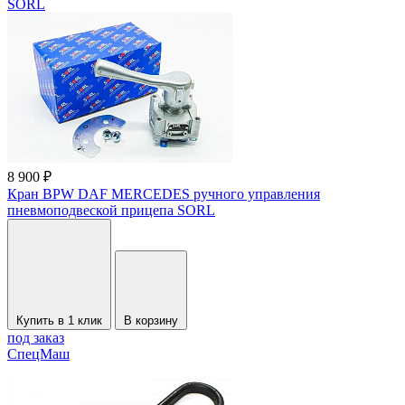
SORL
8 900 ₽
Кран BPW DAF MERCEDES ручного управления
пневмоподвеской прицепа SORL
Купить в 1 клик
В корзину
под заказ
СпецМаш