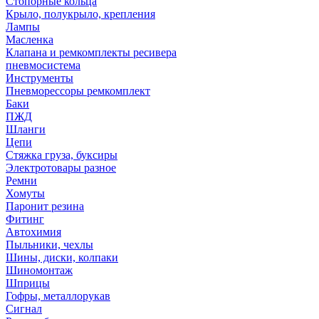
Стопорные кольца
Крыло, полукрыло, крепления
Лампы
Масленка
Клапана и ремкомплекты ресивера
пневмосистема
Инструменты
Пневморессоры ремкомплект
Баки
ПЖД
Шланги
Цепи
Стяжка груза, буксиры
Электротовары разное
Ремни
Хомуты
Паронит резина
Фитинг
Автохимия
Пыльники, чехлы
Шины, диски, колпаки
Шиномонтаж
Шприцы
Гофры, металлорукав
Сигнал