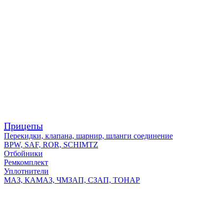
Прицепы
Перекидки, клапана, шарнир, шланги соединение
BPW, SAF, ROR, SCHIMTZ
Отбойники
Ремкомплект
Уплотнители
МАЗ, КАМАЗ, ЧМЗАП, СЗАП, ТОНАР