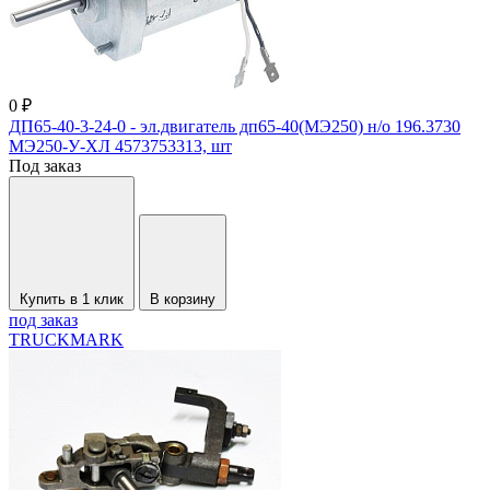
0 ₽
ДП65-40-3-24-0 - эл.двигатель дп65-40(МЭ250) н/о 196.3730
МЭ250-У-ХЛ 4573753313, шт
Под заказ
Купить в 1 клик
В корзину
под заказ
TRUCKMARK