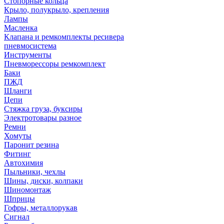
Стопорные кольца
Крыло, полукрыло, крепления
Лампы
Масленка
Клапана и ремкомплекты ресивера
пневмосистема
Инструменты
Пневморессоры ремкомплект
Баки
ПЖД
Шланги
Цепи
Стяжка груза, буксиры
Электротовары разное
Ремни
Хомуты
Паронит резина
Фитинг
Автохимия
Пыльники, чехлы
Шины, диски, колпаки
Шиномонтаж
Шприцы
Гофры, металлорукав
Сигнал