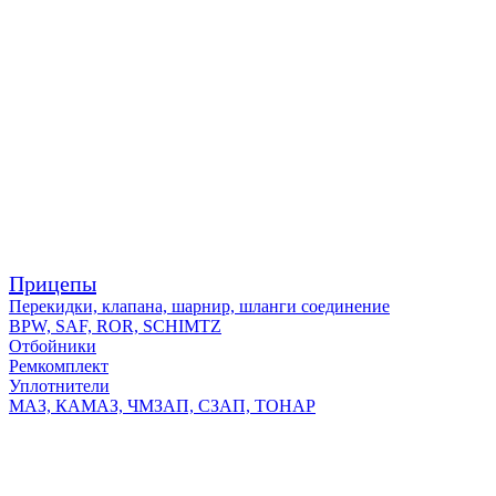
Прицепы
Перекидки, клапана, шарнир, шланги соединение
BPW, SAF, ROR, SCHIMTZ
Отбойники
Ремкомплект
Уплотнители
МАЗ, КАМАЗ, ЧМЗАП, СЗАП, ТОНАР