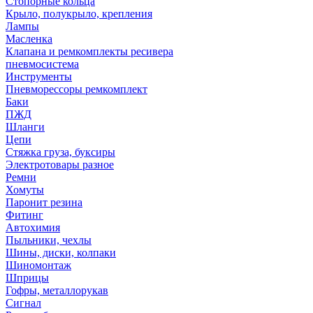
Стопорные кольца
Крыло, полукрыло, крепления
Лампы
Масленка
Клапана и ремкомплекты ресивера
пневмосистема
Инструменты
Пневморессоры ремкомплект
Баки
ПЖД
Шланги
Цепи
Стяжка груза, буксиры
Электротовары разное
Ремни
Хомуты
Паронит резина
Фитинг
Автохимия
Пыльники, чехлы
Шины, диски, колпаки
Шиномонтаж
Шприцы
Гофры, металлорукав
Сигнал